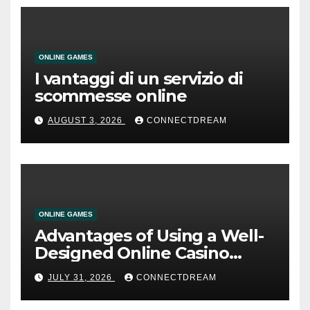
ONLINE GAMES
I vantaggi di un servizio di
scommesse online
AUGUST 3, 2026
CONNECTDREAM
ONLINE GAMES
Advantages of Using a Well-
Designed Online Casino
Service
JULY 31, 2026
CONNECTDREAM