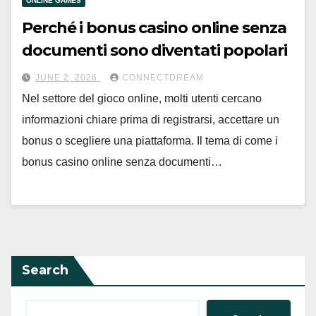
ONLINE GAMES
Perché i bonus casino online senza
documenti sono diventati popolari
JUNE 2, 2026
CONNECTDREAM
Nel settore del gioco online, molti utenti cercano
informazioni chiare prima di registrarsi, accettare un
bonus o scegliere una piattaforma. Il tema di come i
bonus casino online senza documenti…
Search