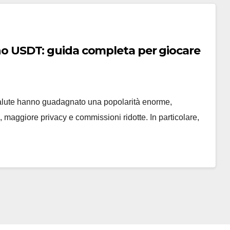
sino USDT: guida completa per giocare
ovalute hanno guadagnato una popolarità enorme,
e, maggiore privacy e commissioni ridotte. In particolare,