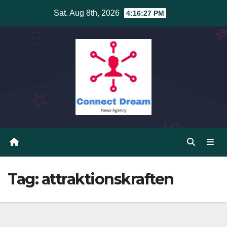
Skip
Sat. Aug 8th, 2026
4:16:27 PM
to
content
Tag:
attraktionskraften