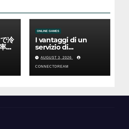
ONLINE GAMES
ノで冷
I vantaggi di un
率と
servizio di
scommesse online
AUGUST 3, 2026
CONNECTDREAM