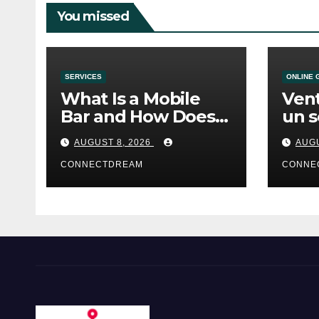
You missed
SERVICES
ONLINE 
What Is a Mobile
Vent
Bar and How Does
un s
the Service Work?
casi
AUGUST 8, 2026
AUGU
CONNECTDREAM
CONNE