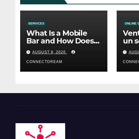
SERVICES
ONLINE 
What Is a Mobile
Vent
Bar and How Does
un s
the Service Work?
casi
AUGUST 8, 2026
AUGU
CONNECTDREAM
CONNE