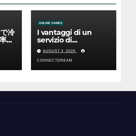
ONLINE GAMES
ノで冷
I vantaggi di un
率と
servizio di
scommesse online
AUGUST 3, 2026
CONNECTDREAM