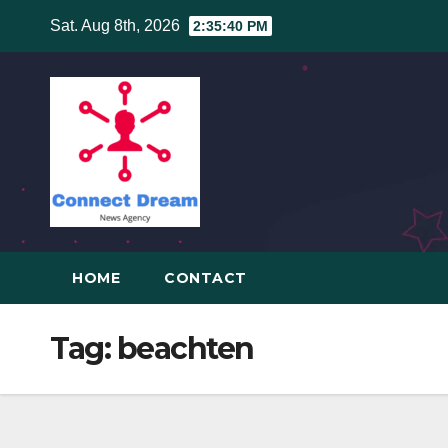
Skip
Sat. Aug 8th, 2026
2:35:40 PM
to
content
HOME
CONTACT
Tag:
beachten